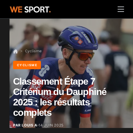
Cyclisme
CYCLISME
Classement Étape 7
Critérium du Dauphiné
2025 : les résultats
complets
PAR LOUIS A
14 JUIN 2025