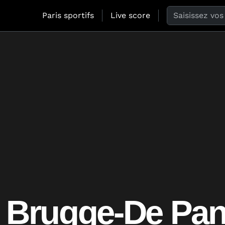
Search the web
Paris sportifs
Live score
c Brugge-De Pa