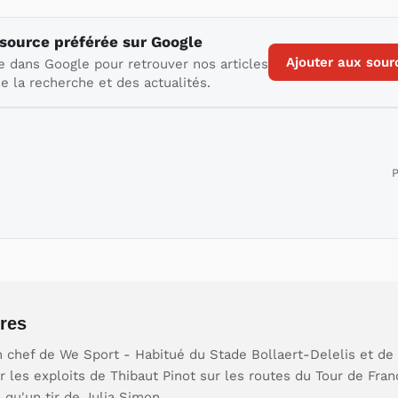
 source préférée sur Google
Ajouter aux sour
e dans Google pour retrouver nos articles
e la recherche et des actualités.
P
res
 chef de We Sport - Habitué du Stade Bollaert-Delelis et de 
our les exploits de Thibaut Pinot sur les routes du Tour de Fr
e qu'un tir de Julia Simon