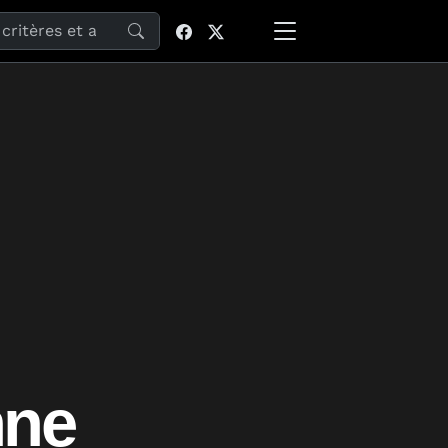
site
nne