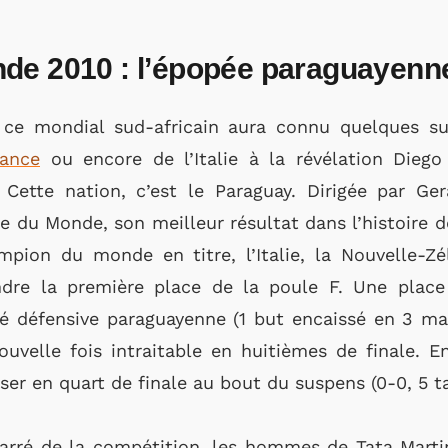
de 2010 : l’épopée paraguayenn
 ce mondial sud-africain aura connu quelques sur
rance
ou encore de l’Italie à la révélation Diego
. Cette nation, c’est le Paraguay. Dirigée par G
pe du Monde, son meilleur résultat dans l’histoire 
ion du monde en titre, l’Italie, la Nouvelle-Zél
ndre la première place de la poule F. Une place 
é défensive paraguayenne (1 but encaissé en 3 ma
uvelle fois intraitable en huitièmes de finale. En
sser en quart de finale au bout du suspens (0-0, 5 t
 carré de la compétition, les hommes de Tata Marti