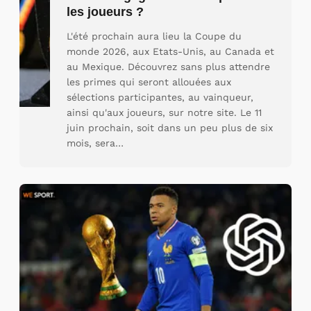
les joueurs ?
L'été prochain aura lieu la Coupe du
monde 2026, aux Etats-Unis, au Canada et
au Mexique. Découvrez sans plus attendre
les primes qui seront allouées aux
sélections participantes, au vainqueur,
ainsi qu'aux joueurs, sur notre site. Le 11
juin prochain, soit dans un peu plus de six
mois, sera…