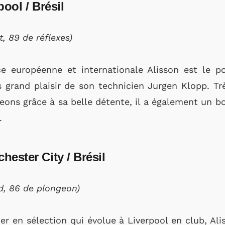
pool / Brésil
, 89 de réflexes)
e européenne et internationale Alisson est le po
 grand plaisir de son technicien Jurgen Klopp. Tr
geons grâce à sa belle détente, il a également un 
.
hester City / Brésil
ed, 86 de plongeon)
er en sélection qui évolue à Liverpool en club, Al