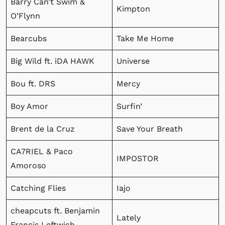
Barry Can’t Swim &
Kimpton
O’Flynn
Bearcubs
Take Me Home
Big Wild ft. iDA HAWK
Universe
Bou ft. DRS
Mercy
Boy Amor
Surfin’
Brent de la Cruz
Save Your Breath
CA7RIEL & Paco
IMPOSTOR
Amoroso
Catching Flies
Iajo
cheapcuts ft. Benjamin
Lately
Francis Leftwich