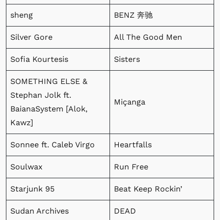
sheng
BENZ 奔驰
Silver Gore
All The Good Men
Sofia Kourtesis
Sisters
SOMETHING ELSE &
Stephan Jolk ft.
Miçanga
BaianaSystem [Alok,
Kawz]
Sonnee ft. Caleb Virgo
Heartfalls
Soulwax
Run Free
Starjunk 95
Beat Keep Rockin’
Sudan Archives
DEAD