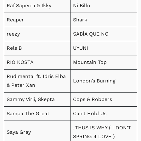
Raf Saperra & Ikky
Ni Billo
Reaper
Shark
reezy
SABÍA QUE NO
Rels B
UYUNI
RIO KOSTA
Mountain Top
Rudimental ft. Idris Elba
London’s Burning
& Peter Xan
Sammy Virji, Skepta
Cops & Robbers
Sampa The Great
Can’t Hold Us
..THUS IS WHY ( I DON’T
Saya Gray
SPRING 4 LOVE )