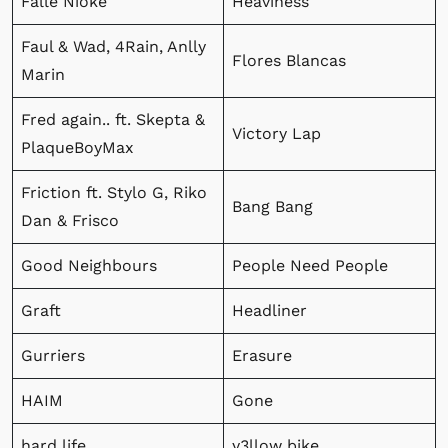
Falle Nioke
Heaviness
Faul & Wad, 4Rain, Anlly
Flores Blancas
Marin
Fred again.. ft. Skepta &
Victory Lap
PlaqueBoyMax
Friction ft. Stylo G, Riko
Bang Bang
Dan & Frisco
Good Neighbours
People Need People
Graft
Headliner
Gurriers
Erasure
HAIM
Gone
hard life
y3llow bike