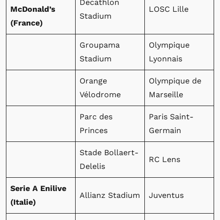
Decathlon
McDonald’s
LOSC Lille
Stadium
(France)
Groupama
Olympique
Stadium
Lyonnais
Orange
Olympique de
Vélodrome
Marseille
Parc des
Paris Saint-
Princes
Germain
Stade Bollaert-
RC Lens
Delelis
Serie A Enilive
Allianz Stadium
Juventus
(Italie)