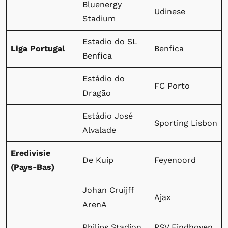
Bluenergy
Udinese
Stadium
Estadio do SL
Liga Portugal
Benfica
Benfica
Estádio do
FC Porto
Dragão
Estádio José
Sporting Lisbon
Alvalade
Eredivisie
De Kuip
Feyenoord
(Pays-Bas)
Johan Cruijff
Ajax
ArenA
Philips Stadion
PSV Eindhoven