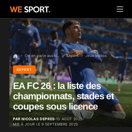
On en parle aussi...
Esport
Jeux vidéos
ESPORT
EA FC 26 : la liste des
championnats, stades et
coupes sous licence
PAR NICOLAS DEPRES
10 AOÛT 2025
MIS À JOUR LE
9 SEPTEMBRE 2025