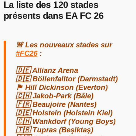
La liste des 120 stades
présents dans EA FC 26
🚨 Les nouveaux stades sur
#FC26
:
🇩🇪 Allianz Arena
🇩🇪 Böllenfalltor (Darmstadt)
🏴󠁧󠁢󠁥󠁮󠁧󠁿 Hill Dickinson (Everton)
🇨🇭 Jakob-Park (Bâle)
🇫🇷 Beaujoire (Nantes)
🇩🇪 Holstein (Holstein Kiel)
🇨🇭 Wankdorf (Young Boys)
🇹🇷 Tupras (Beşiktaş)