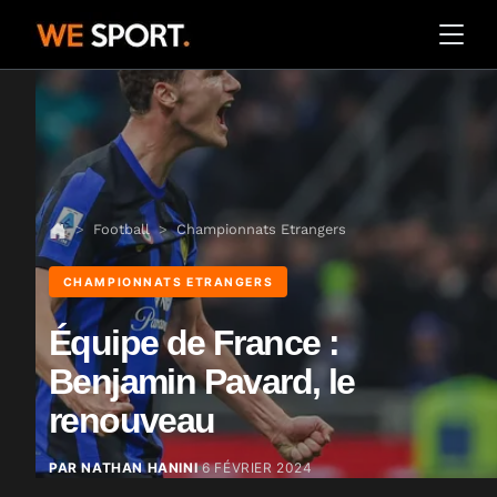
Football
Championnats Etrangers
CHAMPIONNATS ETRANGERS
Équipe de France :
Benjamin Pavard, le
renouveau
PAR NATHAN HANINI
6 FÉVRIER 2024