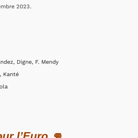
cembre 2023.
andez, Digne, F. Mendy
, Kanté
ola
our l’Euro 👊