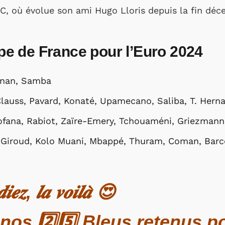
FC, où évolue son ami Hugo Lloris depuis la fin dé
uipe de France pour l’Euro 2024
ignan, Samba
lauss, Pavard, Konaté, Upamecano, Saliba, T. Hern
ofana, Rabiot, Zaïre-Emery, Tchouaméni, Griezmann
 Giroud, Kolo Muani, Mbappé, Thuram, Coman, Barc
𝒅𝒊𝒆𝒛, 𝒍𝒂 𝒗𝒐𝒊𝒍𝒂̀ 😍
 nos 2️⃣5️⃣ Bleus retenus p