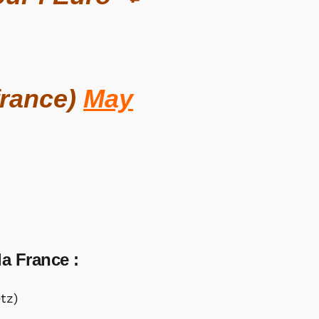
france)
May
la France :
tz)