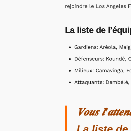
rejoindre le Los Angeles 
La liste de l’éq
Gardiens: Aréola, Ma
Défenseurs: Koundé, C
Milieux: Camavinga, F
Attaquants: Dembélé,
𝑽𝒐𝒖𝒔 𝒍’𝒂𝒕𝒕𝒆𝒏
La liste de