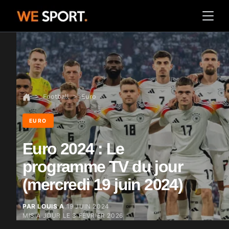
Football
Euro
EURO
Euro 2024 : Le
programme TV du jour
(mercredi 19 juin 2024)
PAR LOUIS A
19 JUIN 2024
MIS À JOUR LE
3 FÉVRIER 2026