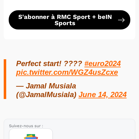
S'abonner à RMC Sport + beIN
Sports
Perfect start! ????
#euro2024
pic.twitter.com/WGZ4usZcxe
— Jamal Musiala
(@JamalMusiala)
June 14, 2024
Suivez-nous sur :