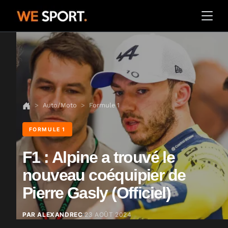
Auto/Moto
Formule 1
FORMULE 1
F1 : Alpine a trouvé le
nouveau coéquipier de
Pierre Gasly (Officiel)
PAR ALEXANDREC
23 AOÛT 2024