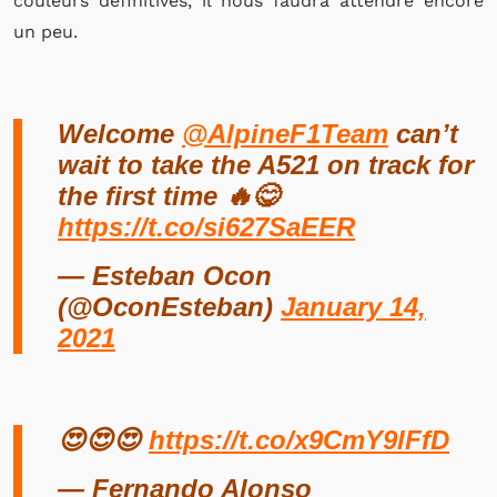
couleurs définitives, il nous faudra attendre encore
un peu.
Welcome
@AlpineF1Team
can’t
wait to take the A521 on track for
the first time 🔥😋
https://t.co/si627SaEER
— Esteban Ocon
(@OconEsteban)
January 14,
2021
😍😍😍
https://t.co/x9CmY9lFfD
— Fernando Alonso