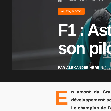
AUTO/MOTO
F1 : As
son pil
PAR ALEXANDRE HERBIN
2 
E
n amont du Gran
développement pou
Le champion de Fo