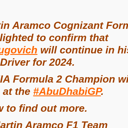
tin Aramco Cognizant For
lighted to confirm that
ugovich
will continue in hi
Driver for 2024.
IA Formula 2 Champion wil
 at the
#AbuDhabiGP
.
w to find out more.
artin Aramco F1 Team