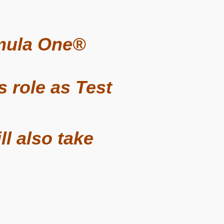
mula One®
s role as Test
l also take