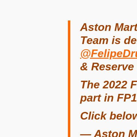
Aston Mar
Team is de
@FelipeDr
& Reserve 
The 2022 F
part in FP1
Click belo
— Aston M