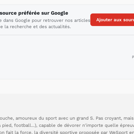
 source préférée sur Google
Ajouter aux sour
e dans Google pour retrouver nos articles
e la recherche et des actualités.
P
ouche, amoureux du sport avec un grand S. Pas croyant, mais
à pied, football...), capable de dévorer n'importe quelle épre
ion fait la force, la diversité sportive proposée par WeSport en