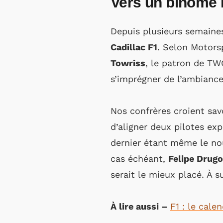
Vers un binôme P
Depuis plusieurs semaines
Cadillac F1
. Selon Motors
Towriss
, le patron de TW
s’imprégner de l’ambiance
Nos confrères croient sav
d’aligner deux pilotes ex
dernier étant même le nou
cas échéant,
Felipe Drugo
serait le mieux placé. À s
À lire aussi –
F1 : le cale