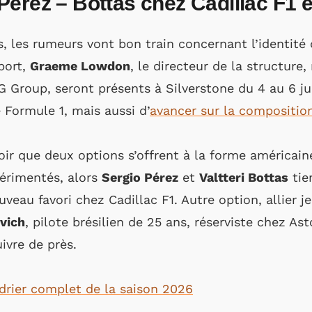
érez – Bottas chez Cadillac F1 
, les rumeurs vont bon train concernant l’identité 
port,
Graeme Lowdon
, le directeur de la structur
G Group, seront présents à Silverstone du 4 au 6 jui
 Formule 1, mais aussi d’
avancer sur la composition
oir que deux options s’offrent à la forme américaine
périmentés, alors
Sergio Pérez
et
Valtteri Bottas
tie
veau favori chez Cadillac F1. Autre option, allier j
vich
, pilote brésilien de 25 ans, réserviste chez As
uivre de près.
ndrier complet de la saison 2026