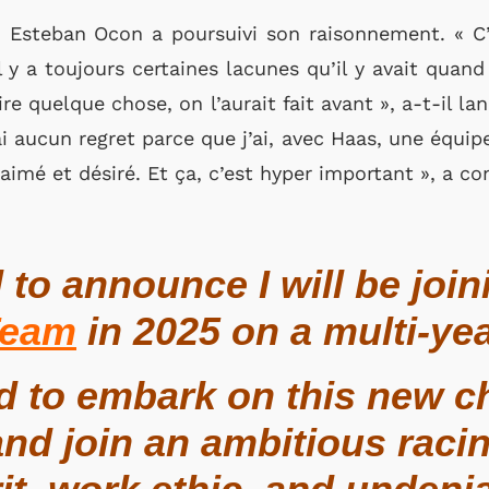
f, Esteban Ocon a poursuivi son raisonnement. « C
il y a toujours certaines lacunes qu’il y avait quand
ire quelque chose, on l’aurait fait avant », a-t-il la
ai aucun regret parce que j’ai, avec Haas, une équip
imé et désiré. Et ça, c’est hyper important », a con
 to announce I will be join
Team
in 2025 on a multi-yea
led to embark on this new c
and join an ambitious raci