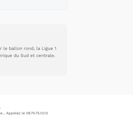
le ballon rond, la Ligue 1
érique du Sud et centrale.
s
.. Appelez le 09.74.75.13.13