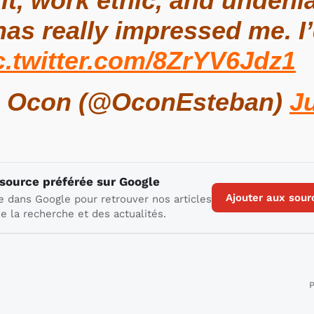
it, work ethic, and unden
has really impressed me. I’
c.twitter.com/8ZrYV6Jdz1
 Ocon (@OconEsteban)
Ju
 source préférée sur Google
Ajouter aux sour
e dans Google pour retrouver nos articles
e la recherche et des actualités.
P