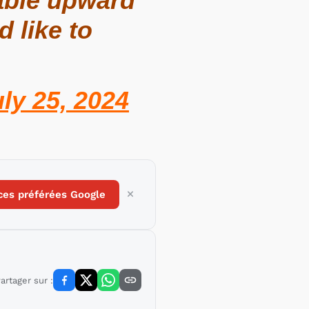
iable upward
d like to
ly 25, 2024
ces préférées Google
artager sur :