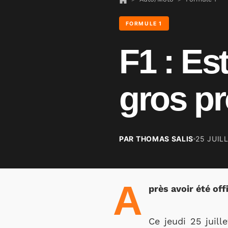
FORMULE 1
F1 : Es
gros p
PAR THOMAS SALIS
25 JUIL
A
près avoir été of
Ce jeudi 25 juill