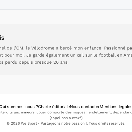
is
nel de l’OM, le Vélodrome a bercé mon enfance. Passionné par 
et pour moi. Je garde également un œil sur le football en Am
ps perdu depuis presque 20 ans.
Qui sommes-nous ?
Charte éditoriale
Nous contacter
Mentions légale
interdits aux mineurs. Jouer comporte des risques : endettement, dépendance.
(appel non surtaxé)
© 2026 We Sport - Partageons notre passion !. Tous droits réservés.