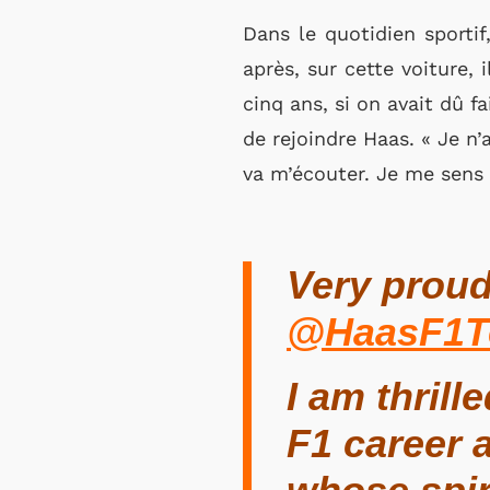
Dans le quotidien sporti
après, sur cette voiture, 
cinq ans, si on avait dû fa
de rejoindre Haas. « Je n’
va m’écouter. Je me sens a
Very proud
@HaasF1
I am thril
F1 career 