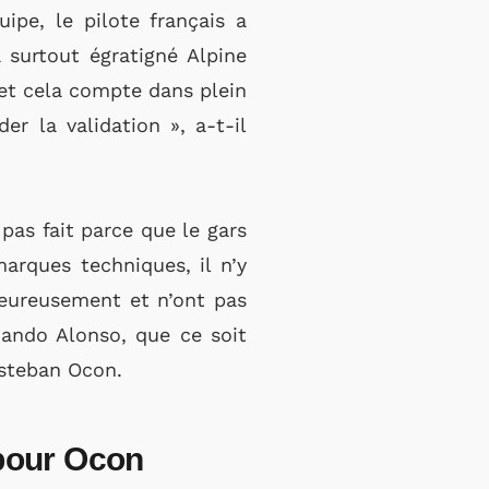
ipe, le pilote français a
a surtout égratigné Alpine
 et cela compte dans plein
r la validation », a-t-il
pas fait parce que le gars
arques techniques, il n’y
heureusement et n’ont pas
nando Alonso, que ce soit
Esteban Ocon.
 pour Ocon