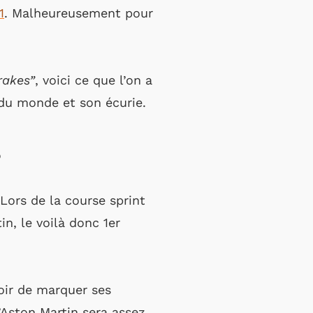
1
. Malheureusement pour
rakes”
, voici ce que l’on a
du monde et son écurie.
?
Lors de la course sprint
n, le voilà donc 1er
oir de marquer ses
’Aston Martin sera assez