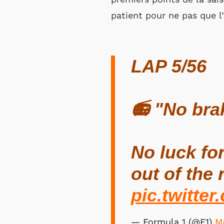
patient pour ne pas que l’
LAP 5/56
📻 "No bra
No luck fo
out of the 
pic.twitte
— Formula 1 (@F1)
M