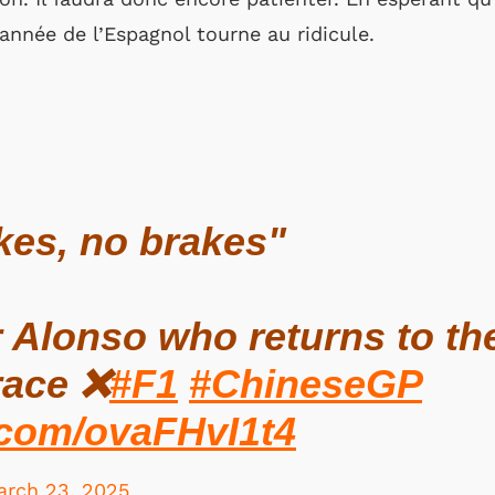
année de l’Espagnol tourne au ridicule.
kes, no brakes"
r Alonso who returns to the
race ❌
#F1
#ChineseGP
r.com/ovaFHvI1t4
arch 23, 2025