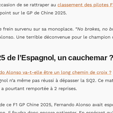
ccasion de se rattraper au
classement des pilotes F
 point sur le GP de Chine 2025.
e frein survenu sur sa monoplace.
“No brakes, no b
’Alonso. Une terrible déconvenue pour le champion 
25 de l’Espagnol, un cauchemar 
o Alonso va-t-elle être un long chemin de croix ?
gnol n’a même pas réussi à dépasser la SQ2. Ce mati
l a pourtant remportée à 2 reprises.
de ce F1 GP Chine 2025, Fernando Alonso avait esp
son. Il faudra donc encore patienter. En espérant qu