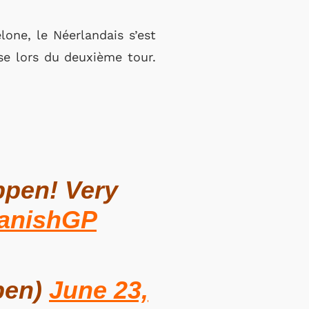
lone, le Néerlandais s’est
rse lors du deuxième tour.
ppen! Very
anishGP
pen)
June 23,