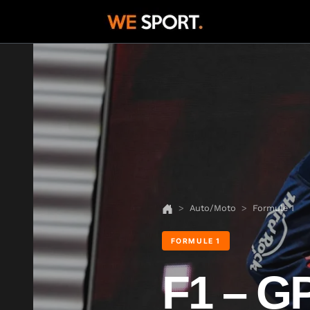
Auto/Moto
Formule 1
FORMULE 1
F1 – G