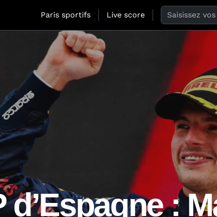
Search the web
Paris sportifs
Live score
P d’Espagne : M