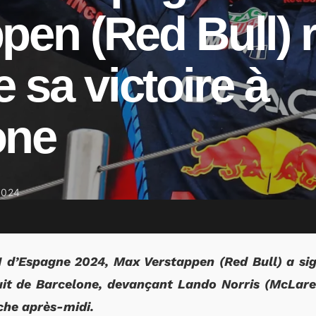
pen (Red Bull) 
e sa victoire à
one
2024
 d’Espagne 2024, Max Verstappen (Red Bull) a sig
cuit de Barcelone, devançant Lando Norris (McLare
che après-midi.