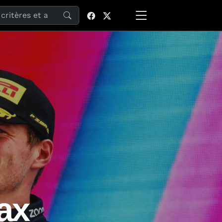
site
ax