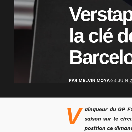
Verstap
la clé d
Barcel
PAR MELVIN MOYA
23 JUIN 
V
ainqueur du GP F1
saison sur le cir
position ce diman