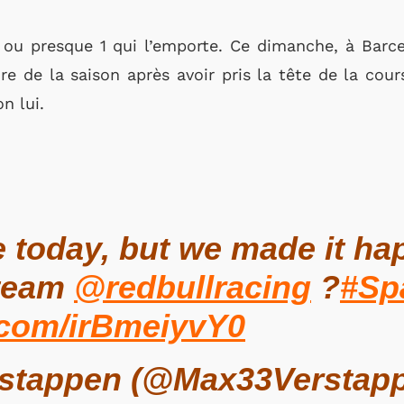
s ou presque 1 qui l’emporte. Ce dimanche, à Barce
re de la saison après avoir pris la tête de la cou
on lui.
 today, but we made it ha
 team
@redbullracing
?
#Sp
r.com/irBmeiyvY0
stappen (@Max33Verstap