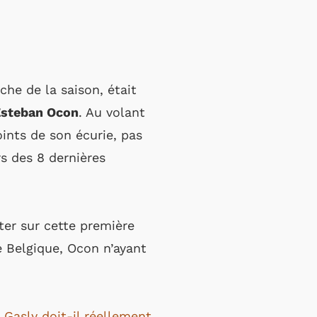
he de la saison, était
Esteban Ocon
. Au volant
ints de son écurie, pas
s des 8 dernières
ter sur cette première
e Belgique, Ocon n’ayant
 Gasly doit-il réellement