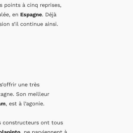
s points à cinq reprises,
ulée, en
Espagne
. Déjà
on s’il continue ainsi.
offrir une très
tagne. Son meilleur
eam
, est à l’agonie.
es constructeurs ont tous
olapinto
, ne parviennent à