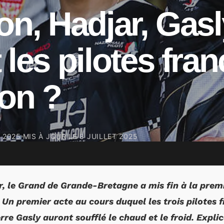
on, Hadjar, Ga
 les pilotes fran
on ?
T 2025
MIS À JOUR LE
8 JUILLET 2025
, le Grand de Grande-Bretagne a mis fin à la premi
 Un premier acte au cours duquel les trois pilotes 
rre Gasly auront soufflé le chaud et le froid. Explic