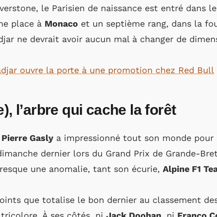
verstone, le Parisien de naissance est entré dans le
me place à
Monaco
et un septième rang, dans la fo
djar ne devrait avoir aucun mal à changer de dimensi
Hadjar ouvre la porte à une promotion chez Red Bull
), l’arbre qui cache la forêt
,
Pierre Gasly
a impressionné tout son monde pour s’
dimanche dernier lors du Grand Prix de Grande-Bre
 presque une anomalie, tant son écurie,
Alpine F1 T
 points que totalise le bon dernier au classement d
tricolore. À ses côtés, ni
Jack Doohan
, ni
Franco C