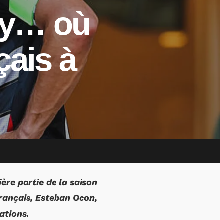
sly… où
çais à
ère partie de la saison
français, Esteban Ocon,
ations.