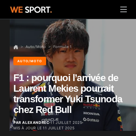
Auto/Moto
Formule 1
AUTO/MOTO
F1 : pourquoi l’arrivée de
Laurent Mekies pourrait
transformer Yuki Tsunoda
chez Red Bull
PAR ALEXANDREC
11 JUILLET 2025
MIS À JOUR LE
11 JUILLET 2025