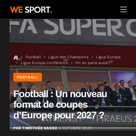
Football
Ligue des Champions
Ligue Europa
Ligue Europa Conférence
On en parle aussi...
FOOTBALL
Football : Un nouveau
format de coupes
d’Europe pour 2027 ?
PAR TIMOTHÉE SASSO
3 OCTOBRE 2023