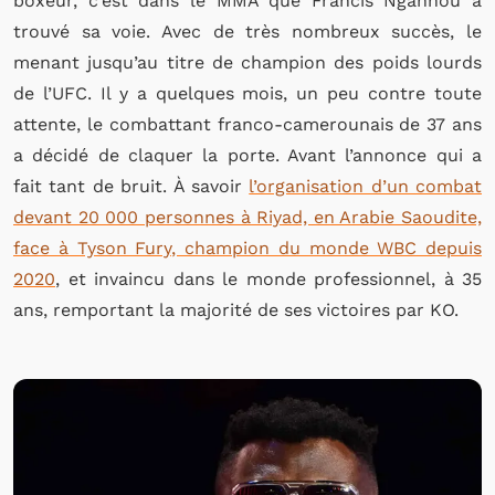
boxeur, c’est dans le MMA que Francis Ngannou a
trouvé sa voie. Avec de très nombreux succès, le
menant jusqu’au titre de champion des poids lourds
de l’UFC. Il y a quelques mois, un peu contre toute
attente, le combattant franco-camerounais de 37 ans
a décidé de claquer la porte. Avant l’annonce qui a
fait tant de bruit. À savoir
l’organisation d’un combat
devant 20 000 personnes à Riyad, en Arabie Saoudite,
face à Tyson Fury, champion du monde WBC depuis
2020
, et invaincu dans le monde professionnel, à 35
ans, remportant la majorité de ses victoires par KO.