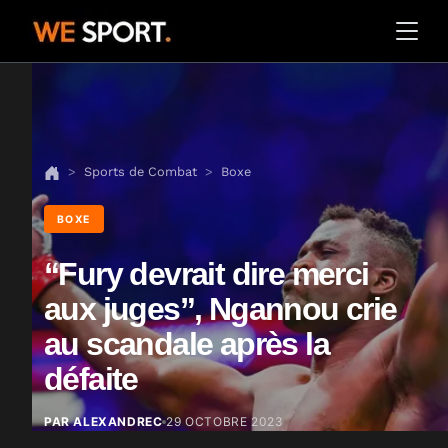
Sports de Combat
Boxe
BOXE
“Fury devrait dire merci
aux juges”, Ngannou crie
au scandale après la
défaite
PAR ALEXANDREC
29 OCTOBRE 2023