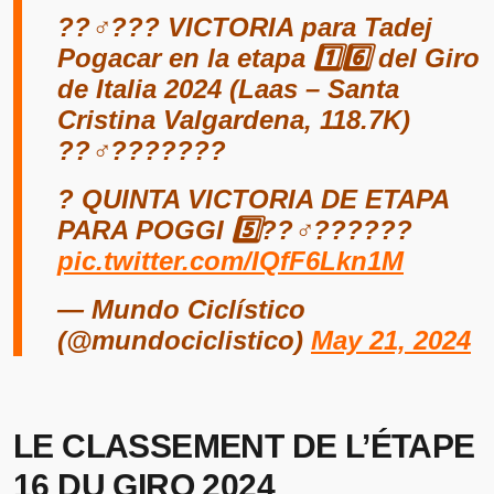
??‍♂️??? VICTORIA para Tadej
Pogacar en la etapa 1️⃣6️⃣ del Giro
de Italia 2024 (Laas – Santa
Cristina Valgardena, 118.7K)
??‍♂️???????
? QUINTA VICTORIA DE ETAPA
PARA POGGI 5️⃣??‍♂️??????
pic.twitter.com/IQfF6Lkn1M
— Mundo Ciclístico
(@mundociclistico)
May 21, 2024
LE CLASSEMENT DE L’ÉTAPE
16 DU GIRO 2024