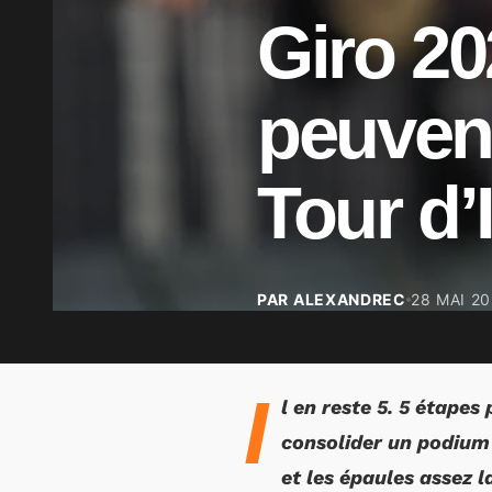
Giro 20
peuvent
Tour d’I
PAR ALEXANDREC
28 MAI 2
I
l en reste 5. 5 étapes
consolider un podium 
et les épaules assez 