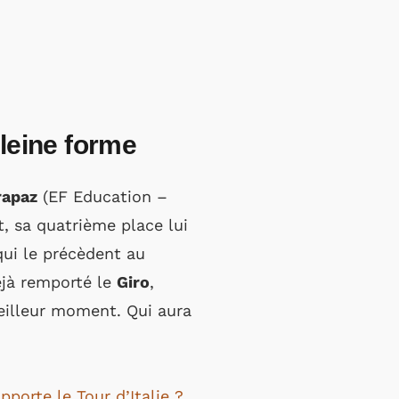
leine forme
rapaz
(EF Education –
t, sa quatrième place lui
qui le précèdent au
éjà remporté le
Giro
,
meilleur moment. Qui aura
porte le Tour d’Italie ?