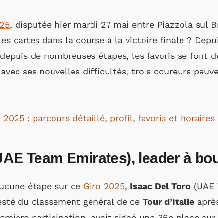
025
, disputée hier mardi 27 mai entre Piazzola sul B
es cartes dans la course à la victoire finale ? Depu
 depuis de nombreuses étapes, les favoris se font d
 avec ses nouvelles difficultés, trois coureurs peuv
 2025 : parcours détaillé, profil, favoris et horaires
UAE Team Emirates), leader à bou
aucune étape sur ce
Giro 2025
,
Isaac Del Toro
(UAE 
testé du classement général de ce
Tour d’Italie
après
remière participation, avait signé une 36e place sur