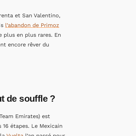
renta et San Valentino,
is
l’abandon de Primoz
e plus en plus rares. En
ent encore rêver du
t de souffle ?
Team Emirates) est
 16 étapes. Le Mexicain
 la
Vuelta
l’an passé pour