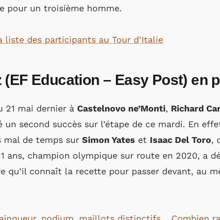
re pour un troisième homme.
a liste des participants au Tour d’Italie
 (EF Education – Easy Post) en p
 21 mai dernier à
Castelnovo ne’Monti
,
Richard Ca
é un second succès sur l’étape de ce mardi. En effe
s mal de temps sur
Simon Yates
et
Isaac Del Toro
, 
 31 ans, champion olympique sur route en 2020, a d
ire qu’il connaît la recette pour passer devant, au 
vainqueur, podium, maillots distinctifs… Combien rap