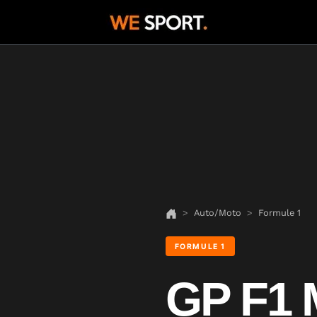
Auto/Moto
Formule 1
FORMULE 1
GP F1 M