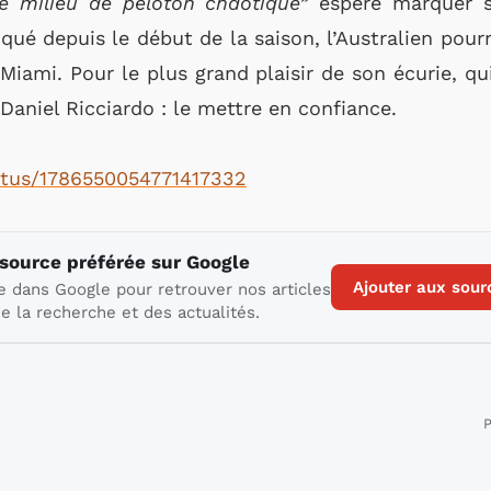
ce milieu de peloton chaotique”
espère marquer s
qué depuis le début de la saison, l’Australien pour
Miami. Pour le plus grand plaisir de son écurie, qu
r Daniel Ricciardo : le mettre en confiance.
tatus/1786550054771417332
 source préférée sur Google
Ajouter aux sour
e dans Google pour retrouver nos articles
e la recherche et des actualités.
P