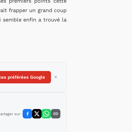
es premiers points cette
rait frapper un grand coup
i semble enfin a trouvé la
ces préférées Google
artager sur :