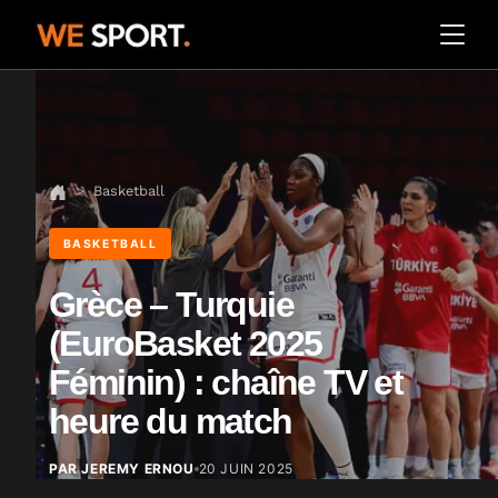
Basketball
BASKETBALL
Grèce – Turquie
(EuroBasket 2025
Féminin) : chaîne TV et
heure du match
PAR JEREMY ERNOU
20 JUIN 2025