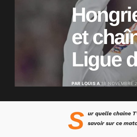
Hongrie
et chaî
Ligue d
PAR LOUIS A
18 NOVEMBRE 
S
ur quelle chaine T
savoir sur ce mat