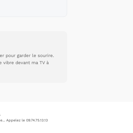
r pour garder le sourire.
je vibre devant ma TV à
s
.. Appelez le 09.74.75.13.13