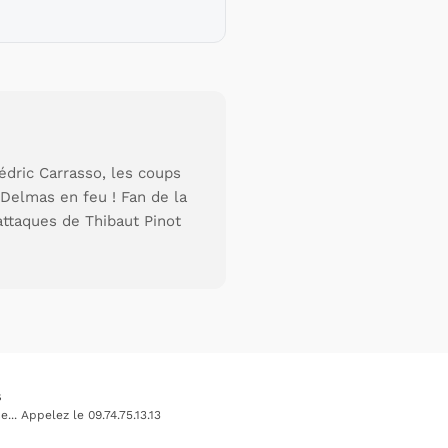
édric Carrasso, les coups
Delmas en feu ! Fan de la
attaques de Thibaut Pinot
s
.. Appelez le 09.74.75.13.13