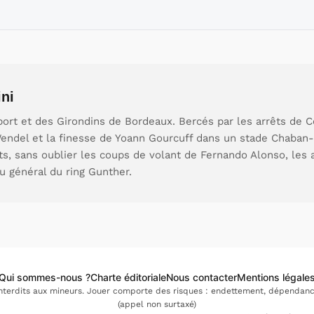
ni
ort et des Girondins de Bordeaux. Bercés par les arrêts de C
endel et la finesse de Yoann Gourcuff dans un stade Chaban-
ts, sans oublier les coups de volant de Fernando Alonso, les 
u général du ring Gunther.
Qui sommes-nous ?
Charte éditoriale
Nous contacter
Mentions légale
interdits aux mineurs. Jouer comporte des risques : endettement, dépendance.
(appel non surtaxé)