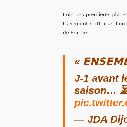
Loin des premières places
IG veulent s’offrir un bo
de France.
« 𝗘𝗡𝗦𝗘𝗠
J-1 avant l
saison… ⏳
pic.twitt
— JDA Dij