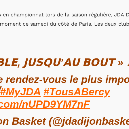
 en championnat lors de la saison régulière, JDA 
n moment ce samedi du côté de Paris. Les deux clu
𝗟𝗘, 𝗝𝗨𝗦𝗤𝗨’𝗔𝗨 𝗕𝗢𝗨𝗧 » 
e rendez-vous le plus impo
#MyJDA
#TousABercy
er.com/nUPD9YM7nF
on Basket (@jdadijonbask