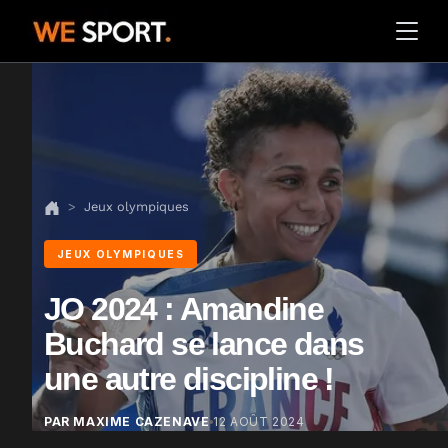
Jeux olympiques
JEUX OLYMPIQUES
JO 2024 : Amandine
Buchard se lance dans
une autre discipline !
PAR MAXIME CAZENAVE
12 AOÛT 2024