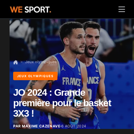
Jeux olympiques
JEUX OLYMPIQUES
JO 2024 : Grande
première pour le basket
3X3 !
PAR MAXIME CAZENAVE
6 AOÛT 2024