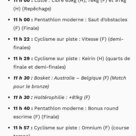
11 h 00 :
Lutte : Libre 65kg (H), 76kg (F) et 97kg
(H) (Repêchage)
11 h 00 :
Pentathlon moderne : Saut d’obstacles
(F) (Finale)
11 h 22 :
Cyclisme sur piste : Vitesse (F) (demi-
finales)
11 h 29 :
Cyclisme sur piste : Keirin (H) (quarts de
finale et demi-finales)
11 h 30 :
Basket : Australie – Belgique (F) (Match
pour le bronze)
11 h 30 :
Haltérophilie : +81kg (F)
11 h 40 :
Pentathlon moderne : Bonus round
escrime (F) (Finale)
11 h 57 :
Cyclisme sur piste : Omnium (F) (course