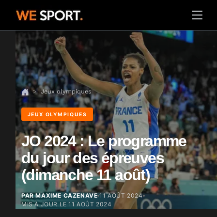
Jeux olympiques
JEUX OLYMPIQUES
JO 2024 : Le programme
du jour des épreuves
(dimanche 11 août)
PAR MAXIME CAZENAVE
11 AOÛT 2024
MIS À JOUR LE
11 AOÛT 2024