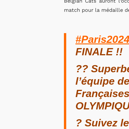
Belgian Cats auront l’o
match pour la médaille de
#Paris202
FINALE !!
?? Superbe
l’équipe d
Françaises 
OLYMPIQ
? Suivez le