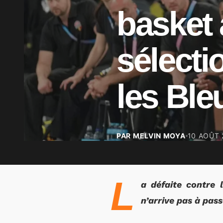
basket 
sélecti
les Ble
PAR MELVIN MOYA
10 AOÛT 
L
a défaite contre 
n’arrive pas à pas