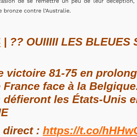
ccasion de se remettre un peu de leur déception
 bronze contre l’Australie.
4
| ?? OUIIIII LES BLEUES
 victoire 81-75 en prolong
e France face à la Belgique
défieront les États-Unis e
UE
 direct :
https://t.co/hHH