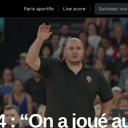
Search the web
Paris sportifs
Live score
 : “On a joué a