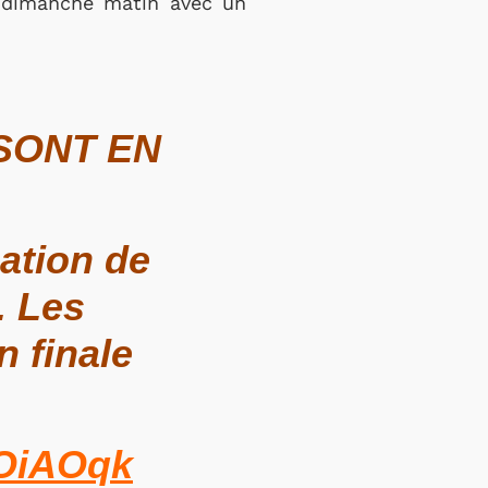
, dimanche matin avec un
 SONT EN
ation de
. Les
n finale
wOiAOqk