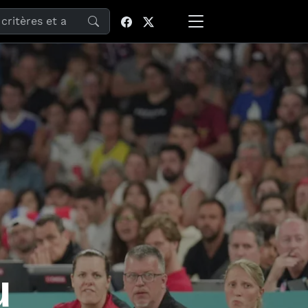
site
u