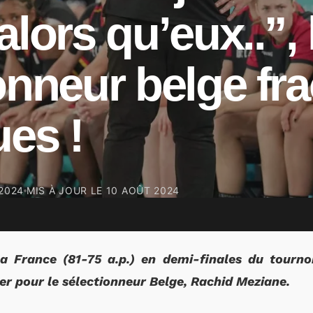
alors qu’eux..”, 
onneur belge fr
ues !
2024
MIS À JOUR LE
10 AOÛT 2024
la France (81-75 a.p.) en demi-finales du tourn
ser pour le sélectionneur Belge, Rachid Meziane.