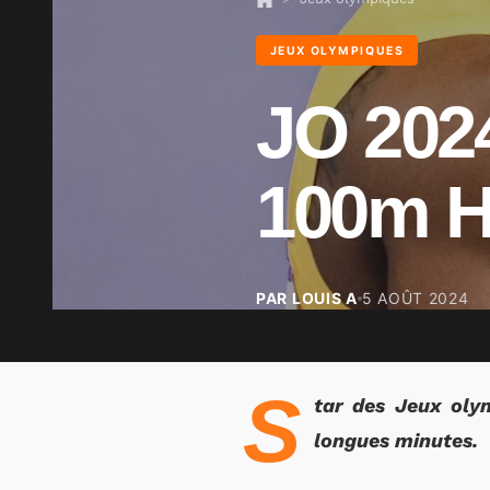
JEUX OLYMPIQUES
JO 2024
100m H
PAR LOUIS A
5 AOÛT 2024
S
tar des Jeux oly
longues minutes.