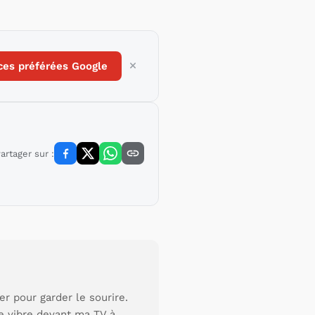
ces préférées Google
artager sur :
r pour garder le sourire.
je vibre devant ma TV à