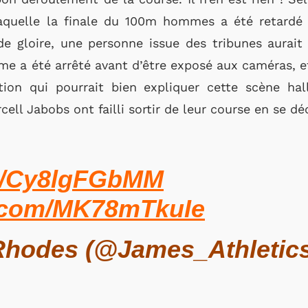
aquelle la finale du 100m hommes a été retardé 
gloire, une personne issue des tribunes aurait te
me a été arrêté avant d’être exposé aux caméras, 
tion qui pourrait bien expliquer cette scène ha
ll Jabobs ont failli sortir de leur course en se d
co/Cy8lgFGbMM
er.com/MK78mTkuIe
hodes (@James_Athletic