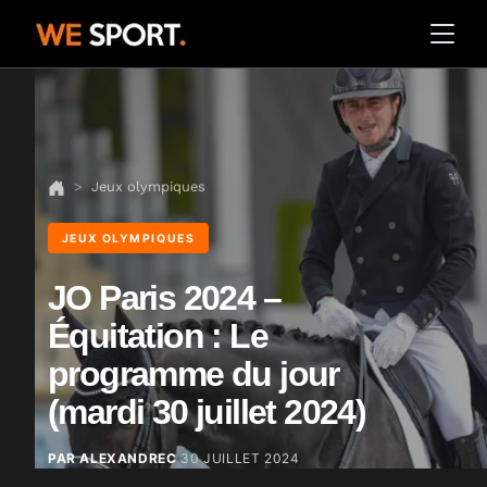
Jeux olympiques
JEUX OLYMPIQUES
JO Paris 2024 –
Équitation : Le
programme du jour
(mardi 30 juillet 2024)
PAR ALEXANDREC
30 JUILLET 2024