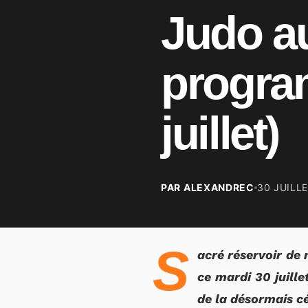
Judo au
progra
juillet)
PAR ALEXANDREC
30 JUILL
S
acré réservoir de 
ce mardi 30 juill
de la désormais c