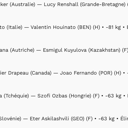
ker (Australie) — Lucy Renshall (Grande-Bretagne) (
to (Italie) — Valentin Houinato (BEN) (H) • -81 kg • 
ana (Autriche) — Esmigul Kuyulova (Kazakhstan) (F) 
hier Drapeau (Canada) — Joao Fernando (POR) (H) • -
 (Tchéquie) — Szofi Ozbas (Hongrie) (F) • -63 kg • 
Slovénie) — Eter Askilashvili (GEO) (F) • -63 kg • Éli