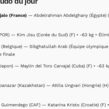
udo du jour
alo (France)
— Abdelrahman Abdelghany (Égypte) (H)
POR) — Kim Jisu (Corée du Sud) (F) • -63 kg • Élimin
 (Belgique) — Sibghatullah Arab (Équipe olympique d
e finale
(Japon) — Maylin del Toro Carvajal (Cuba) (F) • -63 k
banazar (Kazakhstan) — Attila Ungvari (Hongrie) (H) 
 Guimendego (CAF) — Katarina Kristo (Croatie) (F) •