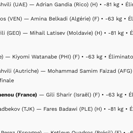
hvili (UAE) — Adrian Gandia (Rico) (H) • -81 kg • Éli
ios (VEN) — Amina Belkadi (Algérie) (F) • -63 kg • Él
ili (GEO) — Mihail Latisev (Moldavie) (H) • -81 kg • É
ne) — Kiyomi Watanabe (PHI) (F) • -63 kg • Éliminatoi
shvili (Autriche) — Mohammad Samim Faizad (AFG) (
finale
nenou (France)
— Gili Sharir (Israël) (F) • -63 kg • É
bekov (TJK) — Fares Badawi (PLE) (H) • -81 kg • Él
a Perez (Espagne) — Ketleyn Quadros (Brésil) (F) • -6