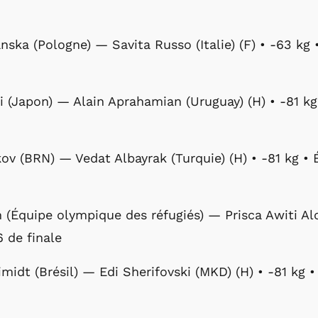
nska (Pologne) — Savita Russo (Italie) (F) • -63 kg •
i (Japon) — Alain Aprahamian (Uruguay) (H) • -81 kg 
kov (BRN) — Vedat Albayrak (Turquie) (H) • -81 kg • É
 (Équipe olympique des réfugiés) — Prisca Awiti Alc
6 de finale
midt (Brésil) — Edi Sherifovski (MKD) (H) • -81 kg • 