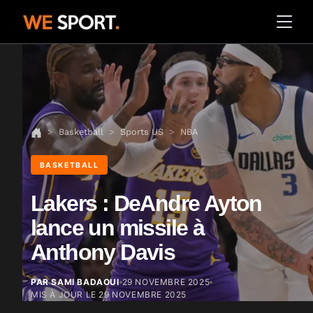
Basketball
Sports US
NBA
BASKETBALL
Lakers : DeAndre Ayton
lance un missile à
Anthony Davis
PAR SAMI BADAOUI
29 NOVEMBRE 2025
MIS À JOUR LE
29 NOVEMBRE 2025