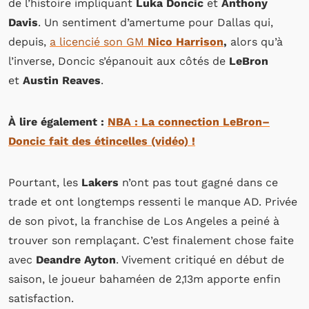
de l’histoire impliquant
Luka Doncic
et
Anthony
Davis
. Un sentiment d’amertume pour Dallas qui,
depuis,
a licencié son GM
Nico Harrison
,
alors
qu’à
l’inverse, Doncic s’épanouit aux côtés de
LeBron
et
Austin Reaves
.
À lire également :
NBA : La connection LeBron–
Doncic fait des étincelles (vidéo) !
Pourtant, les
Lakers
n’ont pas tout gagné dans ce
trade et ont longtemps ressenti le manque AD. Privée
de son pivot, la franchise de Los Angeles a peiné à
trouver son remplaçant. C’est finalement chose faite
avec
Deandre Ayton
. Vivement critiqué en début de
saison, le joueur bahaméen de 2,13m apporte enfin
satisfaction.