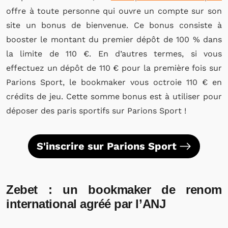
offre à toute personne qui ouvre un compte sur son
site un bonus de bienvenue. Ce bonus consiste à
booster le montant du premier dépôt de 100 % dans
la limite de 110 €. En d’autres termes, si vous
effectuez un dépôt de 110 € pour la première fois sur
Parions Sport, le bookmaker vous octroie 110 € en
crédits de jeu. Cette somme bonus est à utiliser pour
déposer des paris sportifs sur Parions Sport !
S'inscrire sur Parions Sport
Zebet : un bookmaker de renom
international agréé par l’ANJ