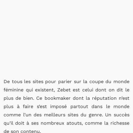
De tous les sites pour parier sur la coupe du monde
féminine qui existent, Zebet est celui dont on dit le
plus de bien. Ce bookmaker dont la réputation n’est
plus à faire s’est imposé partout dans le monde
comme l’un des meilleurs sites du genre. Un succès
qu’il doit à ses nombreux atouts, comme la richesse
de son contenu.