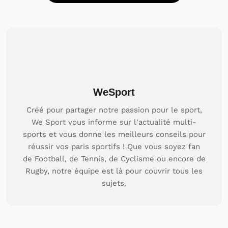
WeSport
Créé pour partager notre passion pour le sport,
We Sport vous informe sur l'actualité multi-
sports et vous donne les meilleurs conseils pour
réussir vos paris sportifs ! Que vous soyez fan
de Football, de Tennis, de Cyclisme ou encore de
Rugby, notre équipe est là pour couvrir tous les
sujets.