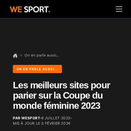
On en parle aussi...
ON EN PARLE AUSSI...
Les meilleurs sites pour
parier sur la Coupe du
monde féminine 2023
PAR WESPORT
6 JUILLET 2023
MIS À JOUR LE
3 FÉVRIER 2026