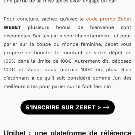
une partie de sa mise après avoir engagé un pari.
Pour conclure, sachez qu’avec le
code promo Zebet
WEBET
plusieurs bonus de bienvenue sont
disponibles. Sur les paris sportifs notamment, et pour
parier sur la coupe du monde féminine, Zebet vous
propose de booster le montant de votre dépôt de
100% dans la limite de 100€. Autrement dit, déposez
100€ et Zebet vous octroie 100€ en plus. Rien
d’étonnant à ce qu’il soit considéré comme l’un des
meilleurs sites pour parier sur le foot féminin !
S'INSCRIRE SUR ZEBET >
Unibet : une plateforme de référence