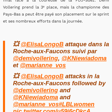
final face à la coureuse de la FDJ-Suez. Demi
Vollering prend la 3ᵉ place, mais la championne des
Pays-Bas a peut être payé son placement sur le sprint
et ses nombreux efforts dans la journée.
💥
@ElisaLongoB
attaque dans la
Roche-aux-Faucons suivi par
@demivollering
,
@KNiewiadoma
et
@marianne_vos
💥
@ElisaLongoB
attacks in la
Roche-aux-Faucons followed by
@demivollering
and
@KNiewiadoma
and
@marianne_vos
#LBLwomen
pic.twitter.com/u59j6cDkcA