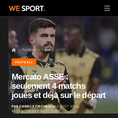
Football
Ligue 2
FOOTBALL
Mercato ASSE :
seulement 4 matchs
joués et déjà sur le départ
PAR CAMILLE FISCHBACH
2 AOÛT 2025
MIS À JOUR LE
2 AOÛT 2025