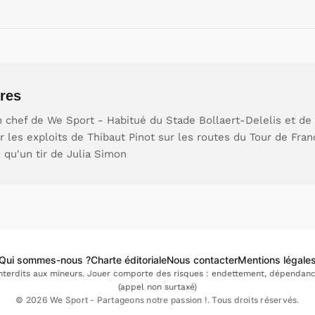
res
 chef de We Sport - Habitué du Stade Bollaert-Delelis et de 
our les exploits de Thibaut Pinot sur les routes du Tour de Fr
e qu'un tir de Julia Simon
Qui sommes-nous ?
Charte éditoriale
Nous contacter
Mentions légale
interdits aux mineurs. Jouer comporte des risques : endettement, dépendance.
(appel non surtaxé)
© 2026 We Sport - Partageons notre passion !. Tous droits réservés.