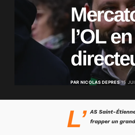
Mercat
l’OL en
directe
PAR NICOLAS DEPRES
15 JU
L’
AS Saint-Étienne
frapper un grand 