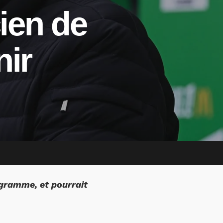
ien de
nir
igramme, et pourrait