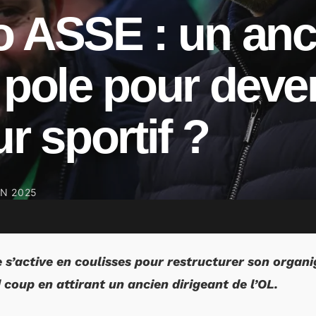
o ASSE : un anc
 pole pour deve
ur sportif ?
IN 2025
 s’active en coulisses pour restructurer son organ
coup en attirant un ancien dirigeant de l’OL.