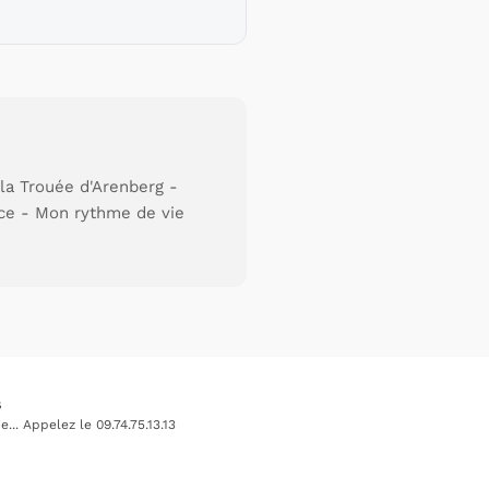
la Trouée d'Arenberg -
ance - Mon rythme de vie
s
.. Appelez le 09.74.75.13.13