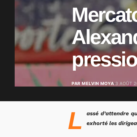
Mercato
Alexan
pressio
PAR MELVIN MOYA
3 AOÛT 2
L
assé d’attendre q
exhorté les dirige