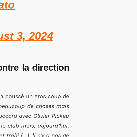
ato
st 3, 2024
tre la direction
 a poussé un gros coup de
s beaucoup de choses mais
n accord avec Olivier Pickeu
le club mais, aujourd’hui,
 trahi (…). ll n’y a pas de