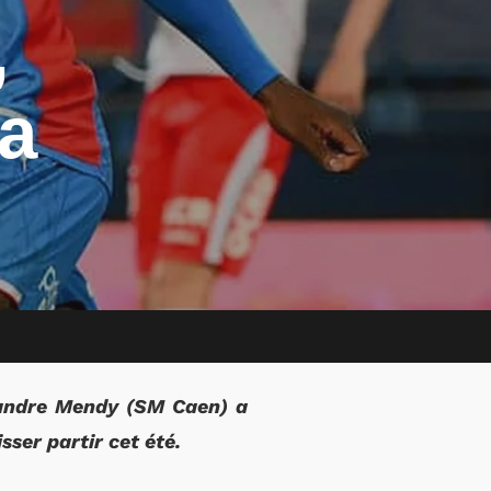
,
a
xandre Mendy (SM Caen) a
sser partir cet été.