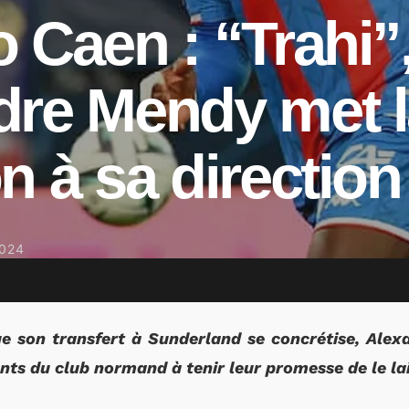
 Caen : “Trahi”
dre Mendy met l
n à sa direction
024
ue son transfert à Sunderland se concrétise, Ale
ants du club normand à tenir leur promesse de le lai