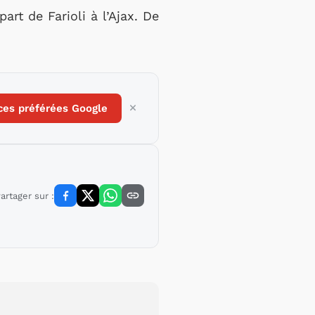
art de Farioli à l’Ajax. De
ces préférées Google
artager sur :