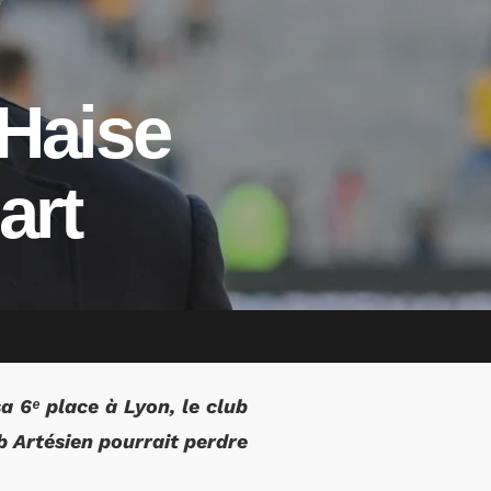
 Haise
art
a 6ᵉ place à Lyon, le club
b Artésien pourrait perdre