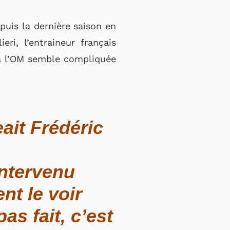
uis la dernière saison en
ri, l’entraineur français
 à l’OM semble compliquée
ait Frédéric
intervenu
nt le voir
pas fait, c’est