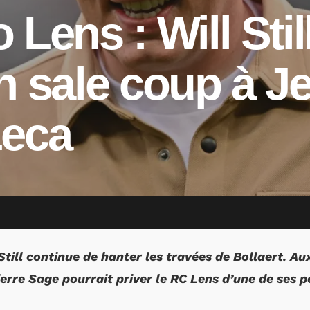
 Lens : Will Stil
n sale coup à J
Leca
till continue de hanter les travées de Bollaert. Aux
erre Sage pourrait priver le RC Lens d’une de ses pé