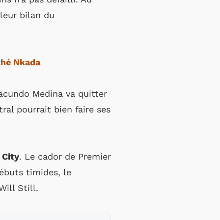
lleur bilan du
thé Nkada
Facundo Medina va quitter
ral pourrait bien faire ses
 City
. Le cador de Premier
buts timides, le
ll Still.