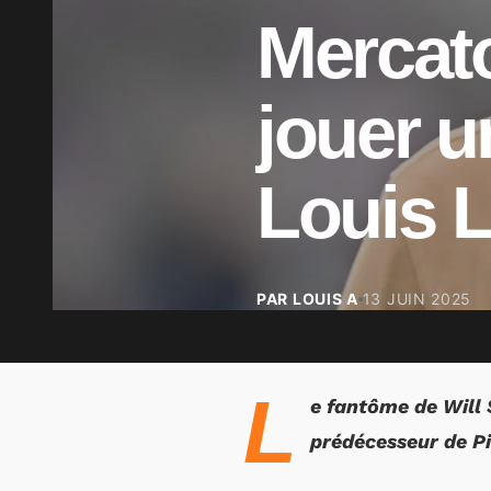
Mercato
jouer u
Louis 
PAR LOUIS A
13 JUIN 2025
L
e fantôme de Will S
prédécesseur de Pi