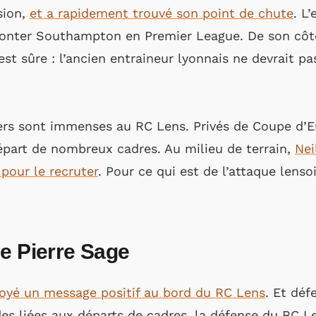
sion,
et a rapidement trouvé son point de chute
. L
monter Southampton en Premier League. De son cô
est sûre : l’ancien entraineur lyonnais ne devrait p
tiers sont immenses au RC Lens. Privés de Coupe d’E
départ de nombreux cadres. Au milieu de terrain,
Nei
pour le recruter
. Pour ce qui est de l’attaque lens
e Pierre Sage
oyé un message positif au bord du RC Lens
. Et déf
es liées aux départs de cadres, la défense du RC Len