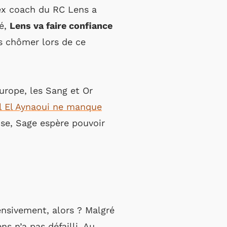
’ex coach du RC Lens a
té,
Lens va faire confiance
as chômer lors de ce
urope, les Sang et Or
l El Aynaoui ne manque
oise, Sage espère pouvoir
ensivement, alors ? Malgré
s n’a pas défailli. Au