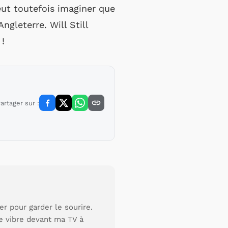
eut toutefois imaginer que
gleterre. Will Still
 !
artager sur :
r pour garder le sourire.
je vibre devant ma TV à