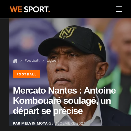
Football
Ligue 1
FOOTBALL
Mercato Nantes : Antoine
Kombouaré soulagé, un
départ se précise
PAR MELVIN MOYA
28 DÉCEMBRE 2024