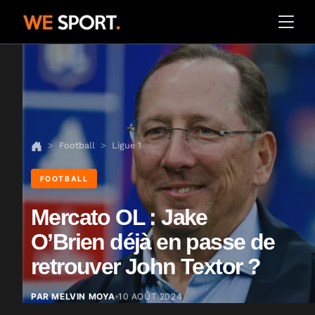
Football
Ligue 1
FOOTBALL
Mercato OL : Jake
O’Brien déjà en passe de
retrouver John Textor ?
PAR MELVIN MOYA
10 AOÛT 2024