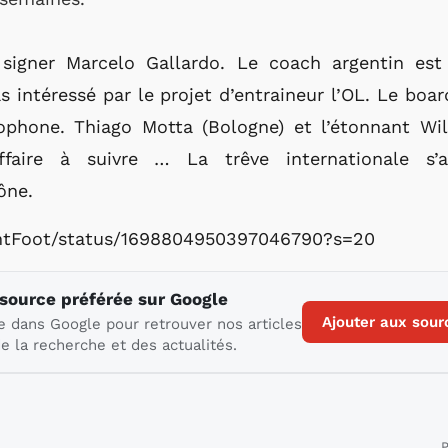
 signer Marcelo Gallardo. Le coach argentin est
s intéressé par le projet d’entraineur l’OL. Le boa
hone. Thiago Motta (Bologne) et l’étonnant Will 
ffaire à suivre … La trêve internationale s’a
ône.
tantFoot/status/1698804950397046790?s=20
 source préférée sur Google
Ajouter aux sour
e dans Google pour retrouver nos articles
e la recherche et des actualités.
P