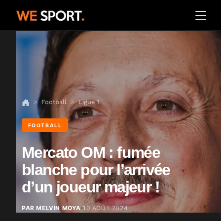
Football
Ligue 1
FOOTBALL
Mercato OM : fumée
blanche pour l’arrivée
d’un joueur majeur !
PAR MELVIN MOYA
10 AOÛT 2024