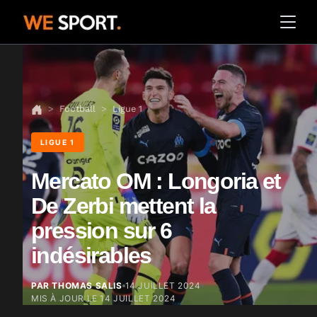
Football
Ligue 1
LIGUE 1
Mercato OM : Longoria et
De Zerbi mettent la
pression sur 6
indésirables
PAR THOMAS SALIS
14 JUILLET 2024
MIS À JOUR LE
14 JUILLET 2024