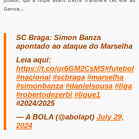
joueur, qui a flopé avant d’être transféré cet été au
Genoa…
SC Braga: Simon Banza
apontado ao ataque do Marselha
Leia aqui:
https://t.co/gr6GM2CsMS
#futebol
#nacional
#scbraga
#marselha
#simonbanza
#danielsousa
#liga
#robertodezerbi
#ligue1
#2024/2025
— A BOLA (@abolapt)
July 29,
2024