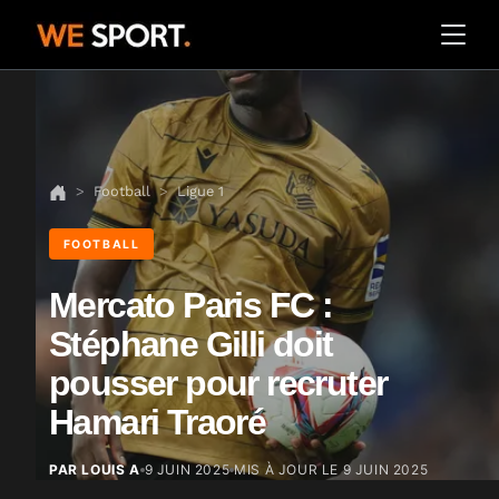
Football
Ligue 1
FOOTBALL
Mercato Paris FC :
Stéphane Gilli doit
pousser pour recruter
Hamari Traoré
PAR LOUIS A
9 JUIN 2025
MIS À JOUR LE
9 JUIN 2025