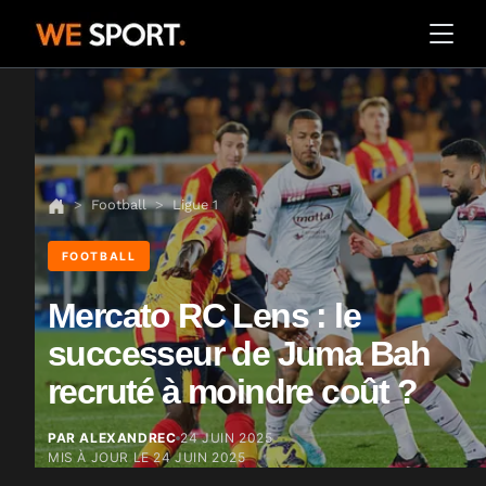
Football
Ligue 1
FOOTBALL
Mercato RC Lens : le
successeur de Juma Bah
recruté à moindre coût ?
PAR ALEXANDREC
24 JUIN 2025
MIS À JOUR LE
24 JUIN 2025